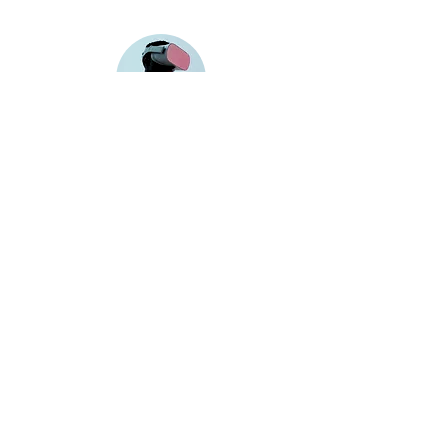
Erlebe modernste Technologie, die deine
Workshops optimiert und Innovation
fördert. Beispiel: unser AI-generated
Launchspace Song.
Download Launchspace-Broschüre