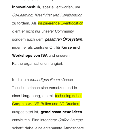
Innovationshub
, speziell entworfen, um
Co-Learning, Kreativität und Kollaboration
zu fördern. Als
inspirierende Eventlocation
dient er nicht nur unserer Community,
sondern auch dem
gesamten Ökosystem
,
indem er als zentraler Ort für
Kurse und
Workshops von ISA
und unseren
Partnerorganisationen fungiert.
In diesem
lebendigen Raum
können
Teilnehmer:innen sich vernetzen und in
einer Umgebung, die mit
technologischen
Gadgets wie VR-Brillen und 3D-Druckern
ausgestattet ist,
gemeinsam neue Ideen
entwickeln. Eine integrierte
Coffee Lounge
schafft dabei eine entspannte Atmosphäre,