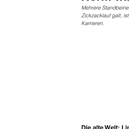
Mehrere Standbeine, 
Zickzacklauf galt, is
Karrieren.
Die alte Welt: L