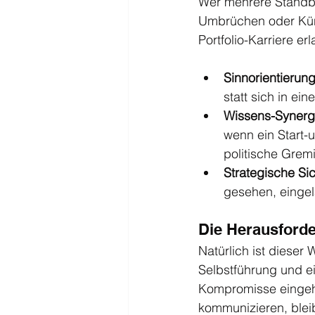
Wer mehrere Standbe
Umbrüchen oder Künd
Portfolio-Karriere erl
Sinnorientierun
statt sich in e
Wissens-Synerg
wenn ein Start-
politische Gremi
Strategische Sic
gesehen, einge
Die Herausforde
Natürlich ist dieser
Selbstführung und ei
Kompromisse eingeht,
kommunizieren, blei