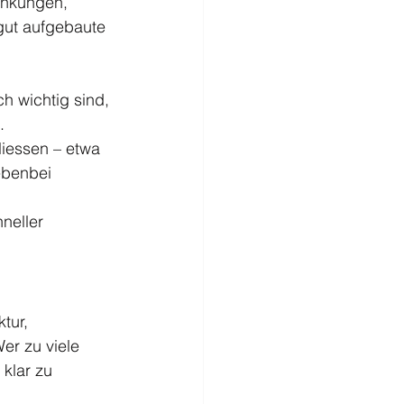
ankungen, 
gut aufgebaute 
h wichtig sind, 
.
liessen – etwa 
ebenbei 
neller 
tur, 
er zu viele 
klar zu 