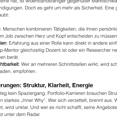
ine hat, ist widerstandsfähiger gegenüber Marktschw
igungen. Doch es geht um mehr als Sicherheit. Eine 
aubt:
g
: Menschen kombinieren Tätigkeiten, die ihnen persönlic
inem Job zwischen Herz und Kopf entscheiden zu müssen
ien
: Erfahrung aus einer Rolle kann direkt in andere einf
up-Mentor gleichzeitig Dozent ist oder ein Researcher n
en berät.
htbarkeit
: Wer an mehreren Schnittstellen wirkt, wird sch
laden, empfohlen.
rungen: Struktur, Klarheit, Energie
 Weg kein Spaziergang. Portfolio-Karrieren brauchen Struk
n starkes „Inner Why“. Wer sich verzettelt, brennt aus. W
 wird unklar. Und wer es nicht schafft, seine Angebote 
bt unter dem Radar.