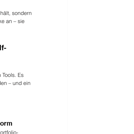
hält, sondern 
e an – sie 
f-
Tools. Es 
den – und ein 
Norm
rtfolio-