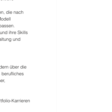
n, die nach 
odell 
passen. 
nd ihre Skills 
waltung und 
ndern über die 
 berufliches 
er, 
folio-Karrieren 