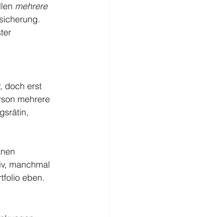
len 
mehrere 
sicherung.
ter 
 doch erst 
erson mehrere 
gsrätin, 
änen 
iv, manchmal 
tfolio eben.