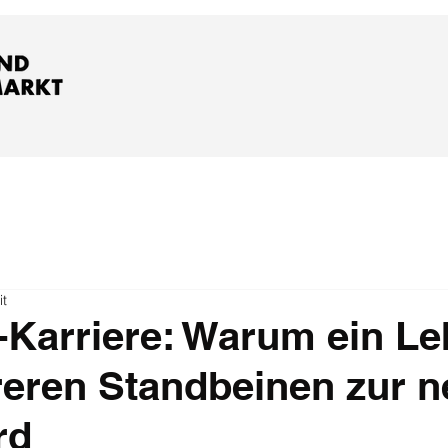
it
o-Karriere: Warum ein L
eren Standbeinen zur 
rd