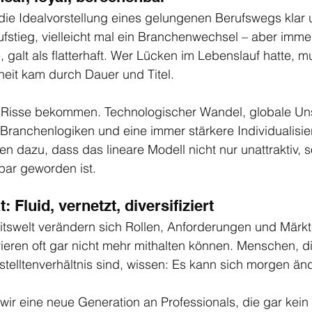
die Idealvorstellung eines gelungenen Berufswegs klar 
ufstieg, vielleicht mal ein Branchenwechsel – aber immer
 galt als flatterhaft. Wer Lücken im Lebenslauf hatte, m
rheit kam durch Dauer und Titel.
 Risse bekommen. Technologischer Wandel, globale Uns
 Branchenlogiken und eine immer stärkere Individualisie
n dazu, dass das lineare Modell nicht nur unattraktiv, s
bar geworden ist.
: Fluid, vernetzt, diversifiziert
itswelt verändern sich Rollen, Anforderungen und Märkte
ieren oft gar nicht mehr mithalten können. Menschen, di
telltenverhältnis sind, wissen: Es kann sich morgen änd
 wir eine neue Generation an Professionals, die gar kein