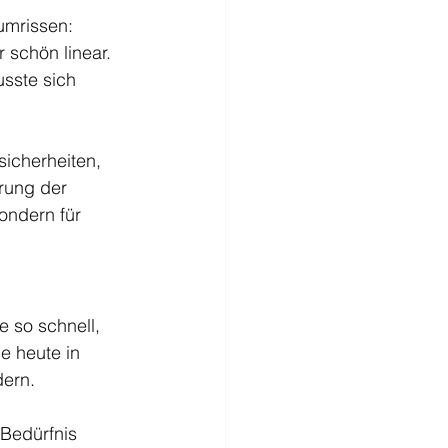
umrissen: 
 schön linear. 
usste sich 
icherheiten, 
rung der 
ondern für 
 so schnell, 
e heute in 
ern. 
 Bedürfnis 