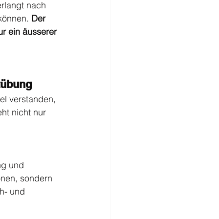
erlangt nach 
 können. 
Der 
ur ein äusserer 
htübung
el verstanden, 
ht nicht nur 
 
ng und 
onen, sondern 
h- und 