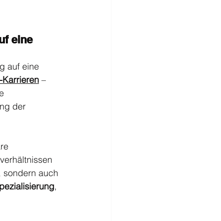
f eine 
g auf eine 
o-Karrieren
 – 
e 
ng der 
re 
verhältnissen 
ät, sondern auch 
Spezialisierung
, 