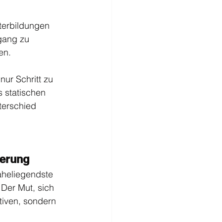
terbildungen 
gang zu 
en.
nur Schritt zu 
s statischen 
terschied 
ierung
aheliegendste 
Der Mut, sich 
tiven, sondern 