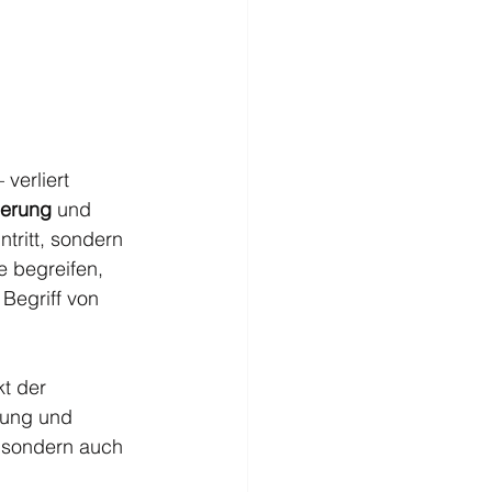
verliert 
ierung
 und 
tritt, sondern 
e begreifen, 
Begriff von 
kt der 
sung und 
, sondern auch 