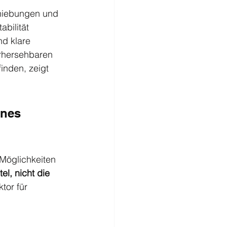
chiebungen und 
bilität 
nd klare 
rhersehbaren 
inden, zeigt 
ines 
 Möglichkeiten 
tel, nicht die 
tor für 