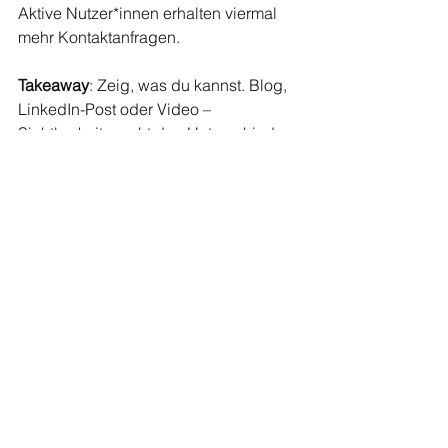
Aktive Nutzer*innen erhalten viermal 
mehr Kontaktanfragen.
Takeaway
: Zeig, was du kannst. Blog, 
LinkedIn-Post oder Video – 
Sichtbarkeit macht den Unterschied.
Fazit
Von Dialekten bis Content-Marketing: 
Der Schweizer Arbeitsmarkt bietet 
Chancen, die nicht auf den ersten 
Blick sichtbar sind. Wer klug 
analysiert, vernetzt und sich 
differenziert positioniert, verbessert 
nicht nur seine Chancen – sondern 
definiert auch den eigenen 
Karriereweg neu.